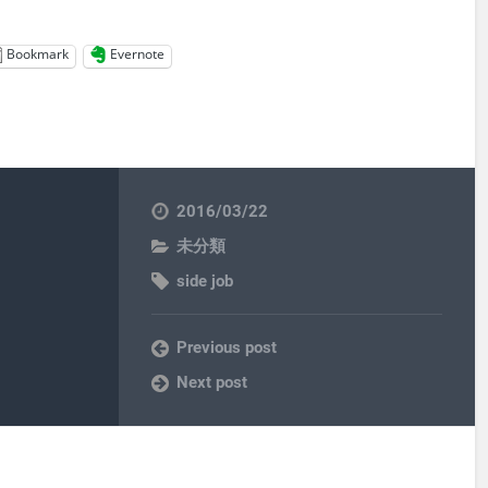
Bookmark
Evernote
2016/03/22
未分類
side job
Previous post
Next post